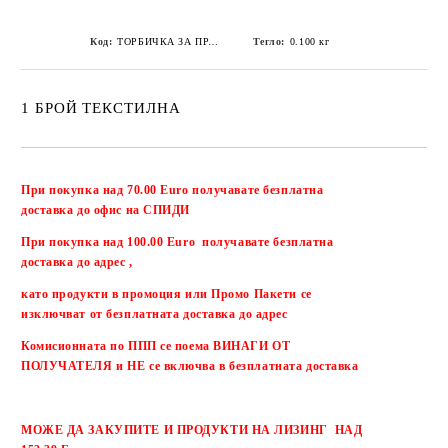
Код:
ТОРБИЧКА ЗА ПРАХОУЛОВИТЕЛ MARATHON CYCLONE-VAC 40k -1 БРОЙ ТЕКСТИЛНА
Тегло:
0.100
кг
1 БРОЙ ТЕКСТИЛНА
Добави в желани
При покупка над 70.00 Euro получавате безплатна
доставка до офис на СПИДИ
При покупка над 100.00 Euro получавате безплатна
доставка до адрес ,
като продукти в промоция или Промо Пакети се
изключват от безплатната доставка до адрес
Комисионната по ППП се поема ВИНАГИ ОТ
ПОЛУЧАТЕЛЯ и НЕ се включва в безплатната доставка
МОЖЕ ДА ЗАКУПИТЕ И ПРОДУКТИ НА ЛИЗИНГ НАД