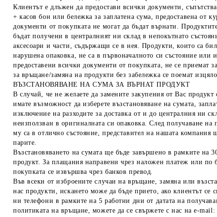
Клиентът е длъжен да предостави всички документи, съпътства
+ касов бон или бележка за заплатена сума, предоставена от к
документи от покупката не могат да бъдат върнати. Продуктите
бъдат получени в централният ни склад в непокътнато състоян
аксесоари и части, съдържащи се в нея. Продукти, които са би
нарушена опаковка, не са в първоначалното си състояние или 
предоставени всички документи от покупката, не се приемат з
за връщане/замяна на продукти без забележка се поемат изцяло
ВЪЗСТАНОВЯВАНЕ НА СУМА ЗА ВЪРНАТ ПРОДУКТ
В случай, че не желаете да замените закупения от Вас продукт 
имате възможност да изберете възстановяване на сумата, запла
изключение на разходите за доставка от и до централния ни ск
неизползван в оригиналната си опаковка. След получаване на 
му са в отлично състояние, представител на нашата компания щ
парите.
Възстановяването на сумата ще бъде завършено в рамките на 30
продукт. За плащания направени чрез наложен платеж или по б
покупката се извършва чрез банков превод.
Във всеки от изброените случаи на връщане, замяна или възст
нас продукти, искането може да бъде прието, ако клиентът се с
ни телефони в рамките на 5 работни дни от датата на получава
политиката на връщане, можете да се свържете с нас на e-mail: