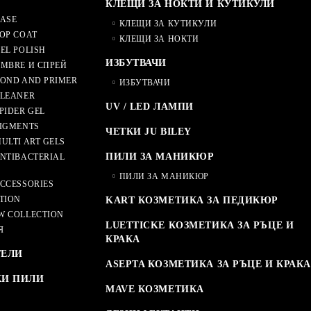
КЛЕЩИ ЗА НОКТИ И КУТИКУЛИ
ASE
КЛЕЩИ ЗА КУТИКУЛИ
OP COAT
КЛЕЩИ ЗА НОКТИ
EL POLISH
ИЗБУТВАЧИ
MBRE И СПРЕЙ
OND AND PRIMER
ИЗБУТВАЧИ
CLEANER
UV / LED ЛАМПИ
PIDER GEL
IGMENTS
ЧЕТКИ JU BILEY
ULTI ART GELS
ПИЛИ ЗА МАНИКЮР
NTIBACTERIAL
ПИЛИ ЗА МАНИКЮР
CCESSORIES
TION
KART КОЗМЕТИКА ЗА ПЕДИКЮР
W COLLECTION
LUETTICKE КОЗМЕТИКА ЗА РЪЦЕ И
Я
КРАКА
ТЕЛИ
ASEPTA КОЗМЕТИКА ЗА РЪЦЕ И КРАКА
КИ ПИЛИ
MAVE КОЗМЕТИКА