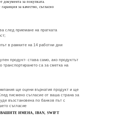
т документа за покупката.
гаранция за качество, съгласно
ва след приемане на пратката
ст;
път в рамките на 14 работни дни
упен продукт- става само, ако продуктът
по транспортирането са за сметка на
компания ще оцени върнатия продукт и ще
След писмено съгласие от ваша страна за
буде възстановена по банков път с
ашето съгласие
 ВАШИТЕ ИМЕНА, IBAN, SWIFT