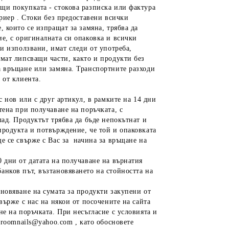
щи покупката - стокова разписка или фактура
уриер . Стоки без предоставени всички
, които се изпращат за замяна, трябва да
ие, с оригиналната си опаковка и всички
ли използвани, имат следи от употреба,
имат липсващи части, както и продукти без
а връщане или замяна. Транспортните разходи
 от клиента.
с нов или с друг артикул, в рамките на 14 дни
тена при получаване на поръчката, с
лад. Продуктът трябва да бъде непокътнат и
продукта и потвърждение, че той и опаковката
е се свърже с Вас за начина за връщане на
 дни от датата на получаване на върнатия
анков път, възтановяването на стойността на
ановяване на сумата за продукти закупени от
върже с нас на някои от посочените на сайта
не на поръчката. При несъгласие с условията и
 roomnails@yahoo.com , като обосновете