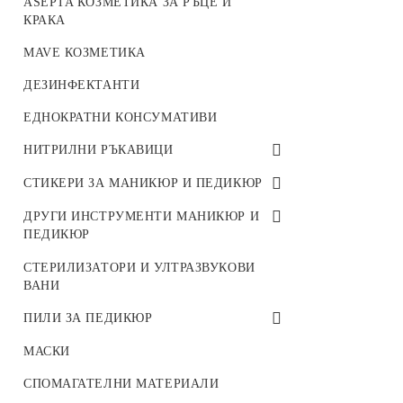
ASEPTA КОЗМЕТИКА ЗА РЪЦЕ И
REPAIR LINE
SAND COLLECTION
КРАКА
SUMMER SNOW COLLECTION
MAVE КОЗМЕТИКА
ARTER ГЕЛ БОЯ
ДЕЗИНФЕКТАНТИ
ЕДНОКРАТНИ КОНСУМАТИВИ
НИТРИЛНИ РЪКАВИЦИ
НИТРИЛНИ РЪКАВИЦИ
СТИКЕРИ ЗА МАНИКЮР И ПЕДИКЮР
IBDI NAILS
ДРУГИ ИНСТРУМЕНТИ МАНИКЮР И
ПЕДИКЮР
LAQUE STIKERS
ДРУГИ ИНСТРУМЕНТИ МАНИКЮР
СТЕРИЛИЗАТОРИ И УЛТРАЗВУКОВИ
СТИКЕРИ ЗИМА
И ПЕДИКЮР
ВАНИ
СТИКЕРИ ПРОЛЕТ/ ЛЯТО
ПИЛИ ЗА ПЕДИКЮР
СТИКЕРИ ЕСЕН
ПИЛИ ЗА ПЕДИКЮР
МАСКИ
3D СТИКЕРИ
СПОМАГАТЕЛНИ МАТЕРИАЛИ