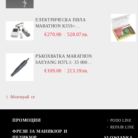
ЕЛЕКТРИЧЕСКА ПИЛА
MARATHON K35S+
РЪКОХВАТКА BS30S- 30000
€270.00
528.07лв.
ОБОРОТА
РЪКОХВАТКА MARATHON
SAEYANG H37L1- 35 000
ОБОРОТА
€109.00
213.19лв.
Абонирай се
ПРОМОЦИИ
PODO LINE
REPAIR LINE
ФРЕЗИ ЗА МАНИКЮР И
ПЕДИКЮР
SLOWIANKA