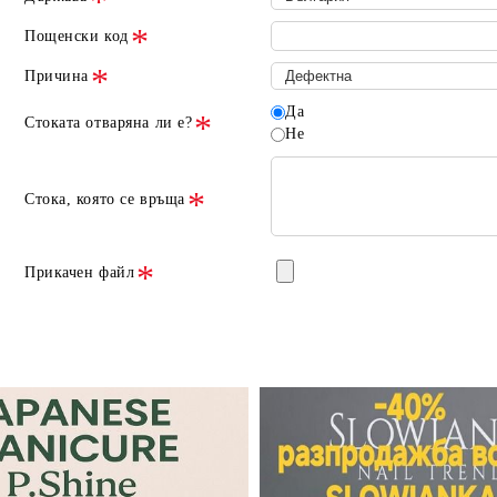
Пощенски код
Причина
Да
Стоката отваряна ли е?
Не
Стока, която се връща
Прикачен файл