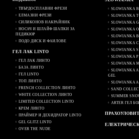
ТВЪРДОСПЛАВНИ ФРЕЗИ
SLOWIANKA B
ЕЛМАЗНИ ФРЕЗИ
SLOWIANKA T
СИЛИКОНОВ НАКРАЙНИК
SLOWIANKA G
НОСАЧ И ШЛАЙФ ШАПКИ ЗА
SLOWIANKA O
ПЕДИКЮР
SLOWIANKA B
ПОДО ДИСК И ФАИЛОВЕ
SLOWIANKA 
SLOWIANKA S
ГЕЛ ЛАК LINTO
SLOWIANKA P
ГЕЛ ЛАК ЛИНТО
SLOWIANKA M
БАЗА ЛИНТО
SLOWIANKA A
ГЕЛ LINTO
GEL
ТОП ЛИНТО
SLOWIANKA A
FRENCH COLLECTION ЛИНТО
SAND COLLEC
WHITE COLLECTION ЛИНТО
SUMMER SNO
LIMITED COLLECTION LINTO
ARTER ГЕЛ БО
КРЕМ ЛИНТО
ПРАХОУЛОВИ
ПРАЙМЕР И ДЕХИДРАТОР LINTO
GEL GLITZ LINTO
ЕЛЕКТРИЧЕС
OVER THE NUDE