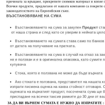
причината за връщане, прикрепите снимков материал и копие о
Всички продукти, предлагани от нашата компания са покрити с 
законодателството на Европейския съюз.
ВЪЗСТАНОВЯВАНЕ НА СУМА
Възстановяването на сума за закупен
Продукт
ста
от наша страна и след като се уверим в нейната цяло
Възстановяването на сумата става само по банков 
от датата на получаване на пратката.
Възстановяването на сума в случай на отказ за зак
не е ползван и е в оригинална опаковка, като сумите 
купувача
Стока, която е ползвана не може да бъде върната
Ако стоката е ползвана, представител на нашата 
изпрати писмена оценка на каква стойност отговаря. 
оценката на върнатият продукт, посочената сума ще 
приспадане на всички таксив рамките до 30 дни от в
ЗА ДА ВИ ВЪРНЕМ СУМАТА Е НУЖНО ДА ИЗПРАТИТЕ :