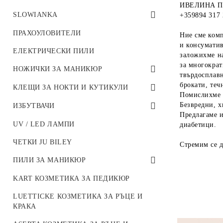
ИВЕЛИНА П
ЕЛМАЗНИ ФРЕЗИ
ГЕЛ ЛАК ЛИНТО
SLOWIANKA
+359894 317 
СИЛИКОНОВ НАКРАЙНИК
БАЗА ЛИНТО
SLOWIANKA BASE
ПРАХОУЛОВИТЕЛИ
Ние сме комп
и консуматив
НОСАЧ И ШЛАЙФ ШАПКИ ЗА
ГЕЛ LINTO
SLOWIANKA TOP COAT
ЕЛЕКТРИЧЕСКИ ПИЛИ
заложихме на
ПЕДИКЮР
за многократ
ТОП ЛИНТО
SLOWIANKA GEL POLISH
НОЖИЧКИ ЗА МАНИКЮР
твърдосплавн
ПОДО ДИСК И ФАИЛОВЕ
брокати, теч
FRENCH COLLECTION ЛИНТО
SLOWIANKA OMBRE И СПРЕЙ
НОЖИЧКИ ЗА МАНИКЮР
КЛЕЩИ ЗА НОКТИ И КУТИКУЛИ
Помислихме и
WHITE COLLECTION ЛИНТО
SLOWIANKA BOND AND PRIMER
Безвредни, х
КЛЕЩИ ЗА КУТИКУЛИ
ИЗБУТВАЧИ
Предлагаме и
LIMITED COLLECTION LINTO
SLOWIANKA CLEANER
КЛЕЩИ ЗА НОКТИ
ИЗБУТВАЧИ
UV / LED ЛАМПИ
диабетици.
КРЕМ ЛИНТО
SLOWIANKA SPIDER GEL
ЧЕТКИ JU BILEY
Стремим се д
ПРАЙМЕР И ДЕХИДРАТОР LINTO
SLOWIANKA PIGMENTS
ПИЛИ ЗА МАНИКЮР
GEL GLITZ LINTO
SLOWIANKA MULTI ART GELS
ПИЛИ ЗА МАНИКЮР
KART КОЗМЕТИКА ЗА ПЕДИКЮР
OVER THE NUDE
SLOWIANKA ANTIBACTERIAL GEL
LUETTICKE КОЗМЕТИКА ЗА РЪЦЕ И
КРАКА
PODO LINE
SLOWIANKA ACCESSORIES