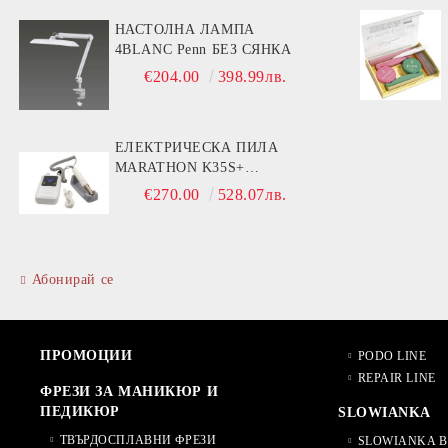
НАСТОЛНА ЛАМПА
4BLANC Penn БЕЗ СЯНКА
€204.00
398.99лв.
ЕЛЕКТРИЧЕСКА ПИЛА
MARATHON K35S+
РЪКОХВАТКА BS30S- 30000
€270.00
528.07лв.
ОБОРОТА
Абонирай се
ПРОМОЦИИ
PODO LINE
REPAIR LINE
ФРЕЗИ ЗА МАНИКЮР И
ПЕДИКЮР
SLOWIANKA
ТВЪРДОСПЛАВНИ ФРЕЗИ
SLOWIANKA B