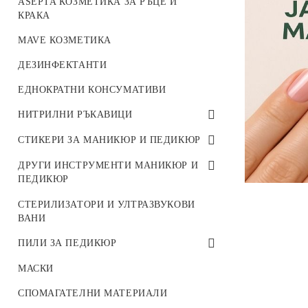
ASEPTA КОЗМЕТИКА ЗА РЪЦЕ И
REPAIR LINE
SAND COLLECTION
КРАКА
SUMMER SNOW COLLECTION
MAVE КОЗМЕТИКА
ARTER ГЕЛ БОЯ
ДЕЗИНФЕКТАНТИ
ЕДНОКРАТНИ КОНСУМАТИВИ
НИТРИЛНИ РЪКАВИЦИ
НИТРИЛНИ РЪКАВИЦИ
СТИКЕРИ ЗА МАНИКЮР И ПЕДИКЮР
IBDI NAILS
ДРУГИ ИНСТРУМЕНТИ МАНИКЮР И
ПЕДИКЮР
LAQUE STIKERS
ДРУГИ ИНСТРУМЕНТИ МАНИКЮР
СТЕРИЛИЗАТОРИ И УЛТРАЗВУКОВИ
СТИКЕРИ ЗИМА
И ПЕДИКЮР
ВАНИ
СТИКЕРИ ПРОЛЕТ/ ЛЯТО
ПИЛИ ЗА ПЕДИКЮР
СТИКЕРИ ЕСЕН
ПИЛИ ЗА ПЕДИКЮР
МАСКИ
3D СТИКЕРИ
СПОМАГАТЕЛНИ МАТЕРИАЛИ