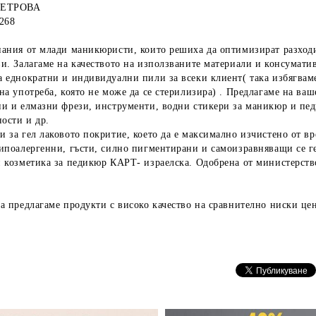
ЕТРОВА
268
ания от млади маникюристи, които решиха да оптимизират разходи
и. Залагаме на качеството на използваните материали и консумативи
 еднократни и индивидуални пили за всеки клиент( така избягваме 
на употреба, която не може да се стерилизира) . Предлагаме на в
и и елмазни фрези, инструменти, водни стикери за маникюр и пед
ности и др.
 за гел лаковото покритие, което да е максимално изчистено от
ипоалергенни, гъсти, силно пигментирани и самоизравняващи се г
 козметика за педикюр КАРТ- израелска. Одобрена от министерство
а предлагаме продукти с високо качество на сравнително ниски це