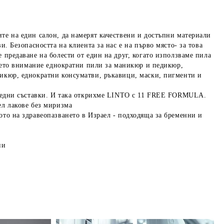
те на един салон, да намерят качествени и достъпни материали
. Безопасността на клиента за нас е на първо място- за това
предаване на болести от един на друг, когато използваме пила
ашето внимание еднократни пили за маникюр и педикюр,
икюр, еднократни консуматви, ръкавици, маски, пигменти и
 вредни съставки. И така открихме LINTO с 11 FREE FORMULA.
ел лакове без миризма
то на здравеопазването в Израел - подходяща за бременни и
ни