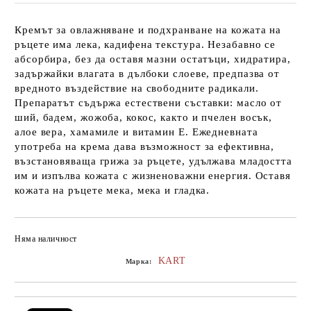
Кремът за овлажняване и подхранване на кожата на
ръцете има лека, кадифена текстура. Незабавно се
абсорбира, без да оставя мазни остатъци, хидратира,
задържайки влагата в дълбоки слоеве, предпазва от
вредното въздействие на свободните радикали.
Препаратът съдържа естествени съставки: масло от
ший, бадем, жожоба, кокос, както и пчелен восък,
алое вера, хамамиле и витамин Е. Ежедневната
употреба на крема дава възможност за ефективна,
възстановяваща грижа за ръцете, удължава младостта
им и изпълва кожата с жизненоважни енергия. Оставя
кожата на ръцете мека, мека и гладка.
Няма наличност
Добави в желани
KART
Марка: