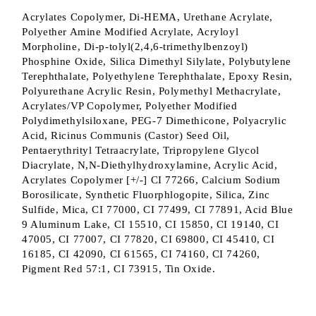
Acrylates Copolymer, Di-HEMA, Urethane Acrylate,
Polyether Amine Modified Acrylate, Acryloyl
Morpholine, Di-p-tolyl(2,4,6-trimethylbenzoyl)
Phosphine Oxide, Silica Dimethyl Silylate, Polybutylene
Terephthalate, Polyethylene Terephthalate, Epoxy Resin,
Polyurethane Acrylic Resin, Polymethyl Methacrylate,
Acrylates/VP Copolymer, Polyether Modified
Polydimethylsiloxane, PEG-7 Dimethicone, Polyacrylic
Acid, Ricinus Communis (Castor) Seed Oil,
Pentaerythrityl Tetraacrylate, Tripropylene Glycol
Diacrylate, N,N-Diethylhydroxylamine, Acrylic Acid,
Acrylates Copolymer [+/-] CI 77266, Calcium Sodium
Borosilicate, Synthetic Fluorphlogopite, Silica, Zinc
Sulfide, Mica, CI 77000, CI 77499, CI 77891, Acid Blue
9 Aluminum Lake, CI 15510, CI 15850, CI 19140, CI
47005, CI 77007, CI 77820, CI 69800, CI 45410, CI
16185, CI 42090, CI 61565, CI 74160, CI 74260,
Pigment Red 57:1, CI 73915, Tin Oxide.