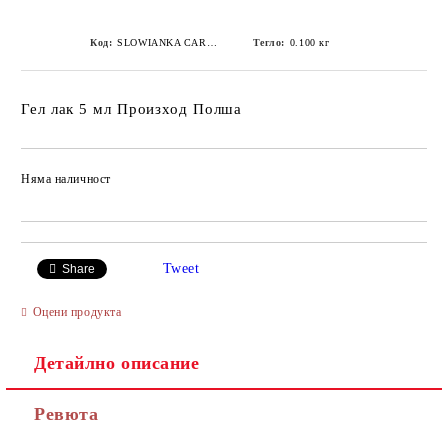
Код:
SLOWIANKA CARNAVAL COLLECTION 127
Тегло:
0.100
кг
Гел лак 5 мл Произход Полша
Няма наличност
Добави в желани
Tweet
Share
Оцени продукта
Детайлно описание
Ревюта