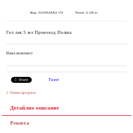
Код:
SLOWIANKA 170
Тегло:
0.100
кг
Гел лак 5 мл Произход Полша
Няма наличност
Добави в желани
Tweet
Share
Оцени продукта
Детайлно описание
Ревюта