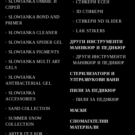
SLOWIANKA OMBRE И
СТИКЕРИ ЕСЕН
СПРЕЙ
3D СТИКЕРИ
SLOWIANKA BOND AND
СТИКЕРИ ND SLIDER
PRIMER
LAK STIKERS
SLOWIANKA CLEANER
ДРУГИ ИНСТРУМЕНТИ
SLOWIANKA SPIDER GEL
МАНИКЮР И ПЕДИКЮР
SLOWIANKA PIGMENTS
ДРУГИ ИНСТРУМЕНТИ
SLOWIANKA MULTI ART
МАНИКЮР И ПЕДИКЮР
GELS
СТЕРИЛИЗАТОРИ И
SLOWIANKA
УЛТРАЗВУКОВИ ВАНИ
ANTIBACTERIAL GEL
ПИЛИ ЗА ПЕДИКЮР
SLOWIANKA
ACCESSORIES
ПИЛИ ЗА ПЕДИКЮР
SAND COLLECTION
МАСКИ
SUMMER SNOW
СПОМАГАТЕЛНИ
COLLECTION
МАТЕРИАЛИ
ARTER ГЕЛ БОЯ