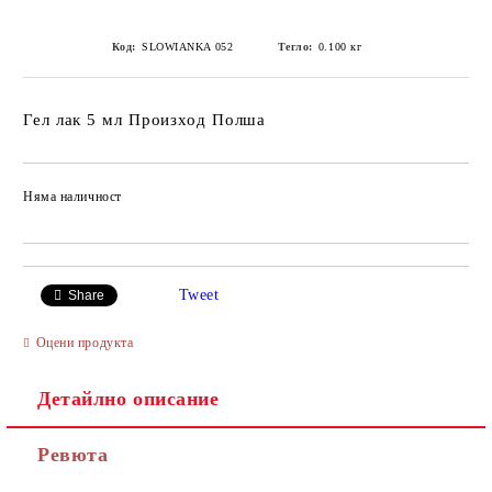
Код:
SLOWIANKA 052
Тегло:
0.100
кг
Гел лак 5 мл Произход Полша
Няма наличност
Добави в желани
Tweet
Share
Оцени продукта
Детайлно описание
Ревюта