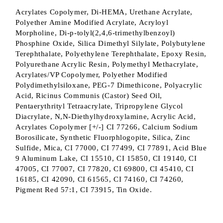
Acrylates Copolymer, Di-HEMA, Urethane Acrylate,
Polyether Amine Modified Acrylate, Acryloyl
Morpholine, Di-p-tolyl(2,4,6-trimethylbenzoyl)
Phosphine Oxide, Silica Dimethyl Silylate, Polybutylene
Terephthalate, Polyethylene Terephthalate, Epoxy Resin,
Polyurethane Acrylic Resin, Polymethyl Methacrylate,
Acrylates/VP Copolymer, Polyether Modified
Polydimethylsiloxane, PEG-7 Dimethicone, Polyacrylic
Acid, Ricinus Communis (Castor) Seed Oil,
Pentaerythrityl Tetraacrylate, Tripropylene Glycol
Diacrylate, N,N-Diethylhydroxylamine, Acrylic Acid,
Acrylates Copolymer [+/-] CI 77266, Calcium Sodium
Borosilicate, Synthetic Fluorphlogopite, Silica, Zinc
Sulfide, Mica, CI 77000, CI 77499, CI 77891, Acid Blue
9 Aluminum Lake, CI 15510, CI 15850, CI 19140, CI
47005, CI 77007, CI 77820, CI 69800, CI 45410, CI
16185, CI 42090, CI 61565, CI 74160, CI 74260,
Pigment Red 57:1, CI 73915, Tin Oxide.