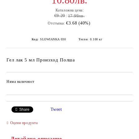
10.80лв.
Каталожна цена:
€9.20
17.99лв.
€3.68 (40%)
Отстъпка:
Код:
SLOWIANKA 030
Тегло:
0.100
кг
Гел лак 5 мл Произход Полша
Няма наличност
Добави в желани
Tweet
Share
Оцени продукта
Детайлно описание