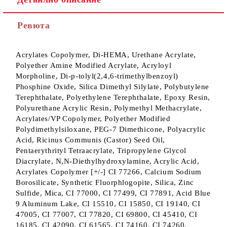
Ревюта
Acrylates Copolymer, Di-HEMA, Urethane Acrylate,
Polyether Amine Modified Acrylate, Acryloyl
Morpholine, Di-p-tolyl(2,4,6-trimethylbenzoyl)
Phosphine Oxide, Silica Dimethyl Silylate, Polybutylene
Terephthalate, Polyethylene Terephthalate, Epoxy Resin,
Polyurethane Acrylic Resin, Polymethyl Methacrylate,
Acrylates/VP Copolymer, Polyether Modified
Polydimethylsiloxane, PEG-7 Dimethicone, Polyacrylic
Acid, Ricinus Communis (Castor) Seed Oil,
Pentaerythrityl Tetraacrylate, Tripropylene Glycol
Diacrylate, N,N-Diethylhydroxylamine, Acrylic Acid,
Acrylates Copolymer [+/-] CI 77266, Calcium Sodium
Borosilicate, Synthetic Fluorphlogopite, Silica, Zinc
Sulfide, Mica, CI 77000, CI 77499, CI 77891, Acid Blue
9 Aluminum Lake, CI 15510, CI 15850, CI 19140, CI
47005, CI 77007, CI 77820, CI 69800, CI 45410, CI
16185, CI 42090, CI 61565, CI 74160, CI 74260,