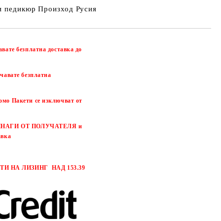
и педикюр Произход Русия
авате безплатна доставка до
чавате безплатна
омо Пакети се изключват от
 ВИНАГИ ОТ ПОЛУЧАТЕЛЯ и
авка
И НА ЛИЗИНГ НАД 153.39
Добави в желани