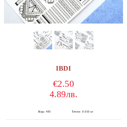
IBDI
€2.50
4.89лв.
Код:
493
Тегло:
0.010
кг