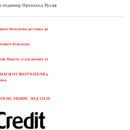
и педикюр Произход Русия
авате безплатна доставка до
чавате безплатна
омо Пакети се изключват от
 ВИНАГИ ОТ ПОЛУЧАТЕЛЯ и
авка
И НА ЛИЗИНГ НАД 153.39
Добави в желани