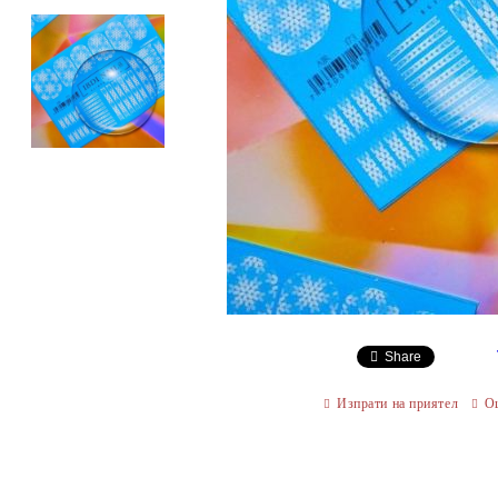
Share
Изпрати на приятел
О