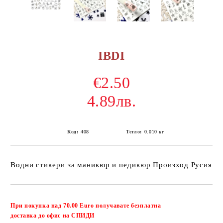
IBDI
€2.50
4.89лв.
Код:
408
Тегло:
0.010
кг
Водни стикери за маникюр и педикюр Произход Русия
Добави в желани
При покупка над 70.00 Euro получавате безплатна
доставка до офис на СПИДИ