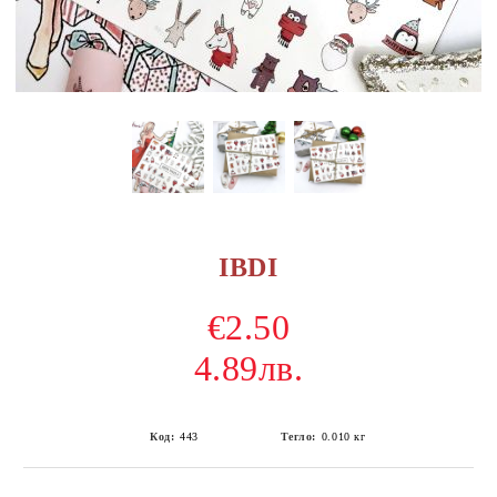
IBDI
€2.50
4.89лв.
Код:
443
Тегло:
0.010
кг