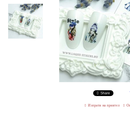
Share
Изпрати на приятел
О