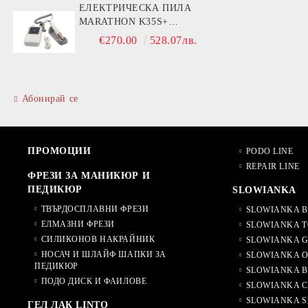
ЕЛЕКТРИЧЕСКА ПИЛА
MARATHON K35S+
РЪКОХВАТКА BS30S- 30000
€270.00
528.07лв.
ОБОРОТА
Абонирай се
ПРОМОЦИИ
PODO LINE
REPAIR LINE
ФРЕЗИ ЗА МАНИКЮР И
ПЕДИКЮР
SLOWIANKA
ТВЪРДОСПЛАВНИ ФРЕЗИ
SLOWIANKA B
ЕЛМАЗНИ ФРЕЗИ
SLOWIANKA T
СИЛИКОНОВ НАКРАЙНИК
SLOWIANKA G
НОСАЧ И ШЛАЙФ ШАПКИ ЗА
SLOWIANKA O
ПЕДИКЮР
SLOWIANKA B
ПОДО ДИСК И ФАИЛОВЕ
SLOWIANKA 
SLOWIANKA S
ГЕЛ ЛАК LINTO