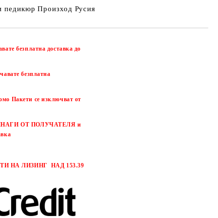
и педикюр Произход Русия
авате безплатна доставка до
чавате безплатна
омо Пакети се изключват от
 ВИНАГИ ОТ ПОЛУЧАТЕЛЯ и
авка
И НА ЛИЗИНГ НАД 153.39
Добави в желани