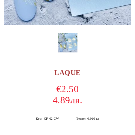
LAQUE
€2.50
4.89лв.
Код:
CF 02 GW
Тегло:
0.010
кг