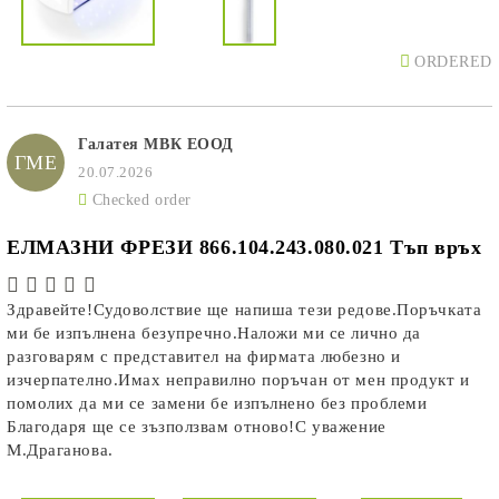
ORDERED
Галатея МВК ЕООД
ГМЕ
20.07.2026
Checked order
ЕЛМАЗНИ ФРЕЗИ 866.104.243.080.021 Тъп връх
Здравейте!Судоволствие ще напиша тези редове.Поръчката
ми бе изпълнена безупречно.Наложи ми се лично да
разговарям с представител на фирмата любезно и
изчерпателно.Имах неправилно поръчан от мен продукт и
помолих да ми се замени бе изпълнено без проблеми
Благодаря ще се зъзползвам отново!С уважение
М.Драганова.