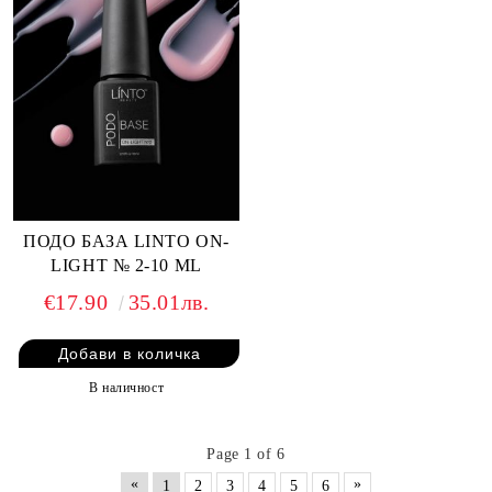
ПОДО БАЗА LINTO ON-
LIGHT № 2-10 ML
€17.90
35.01лв.
В наличност
Page 1 of 6
«
»
1
2
3
4
5
6