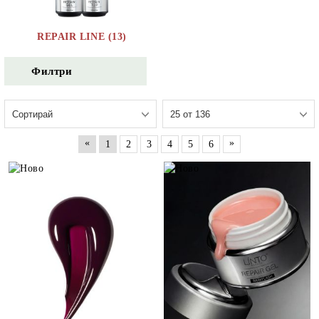
REPAIR LINE (13)
Филтри
«
»
1
2
3
4
5
6