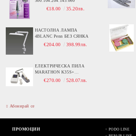
500.104.204.145.060
€18.00
35.20лв.
НАСТОЛНА ЛАМПА
4BLANC Penn БЕЗ СЯНКА
€204.00
398.99лв.
ЕЛЕКТРИЧЕСКА ПИЛА
MARATHON K35S+
РЪКОХВАТКА BS30S- 30000
€270.00
528.07лв.
ОБОРОТА
Абонирай се
ПРОМОЦИИ
PODO LINE