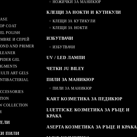
НОЖИЧКИ ЗА МАНИКЮР
КЛЕЩИ ЗА НОКТИ И КУТИКУЛИ
ASE
КЛЕЩИ ЗА КУТИКУЛИ
OP COAT
КЛЕЩИ ЗА НОКТИ
EL POLISH
ИЗБУТВАЧИ
MBRE И СПРЕЙ
OND AND PRIMER
ИЗБУТВАЧИ
CLEANER
UV / LED ЛАМПИ
PIDER GEL
IGMENTS
ЧЕТКИ JU BILEY
ULTI ART GELS
ПИЛИ ЗА МАНИКЮР
NTIBACTERIAL
ПИЛИ ЗА МАНИКЮР
CCESSORIES
TION
KART КОЗМЕТИКА ЗА ПЕДИКЮР
W COLLECTION
LUETTICKE КОЗМЕТИКА ЗА РЪЦЕ И
Я
КРАКА
ТЕЛИ
ASEPTA КОЗМЕТИКА ЗА РЪЦЕ И КРАКА
КИ ПИЛИ