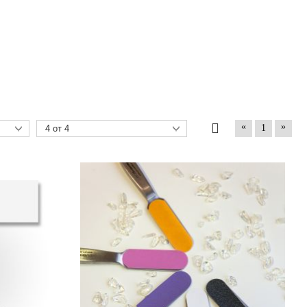
«
»
1