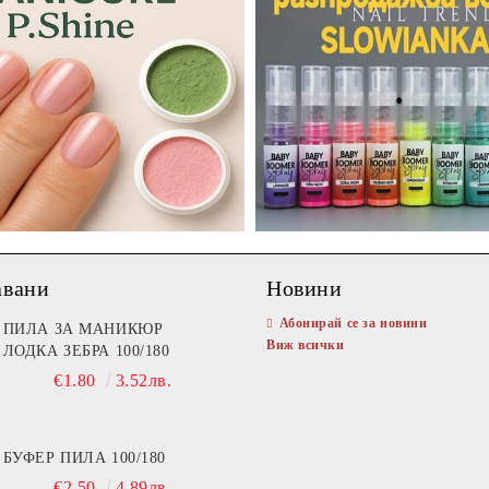
авани
Новини
Абонирай се за новини
ПИЛА ЗА МАНИКЮР
Виж всички
ЛОДКА ЗЕБРА 100/180
€1.80
3.52лв.
БУФЕР ПИЛА 100/180
€2.50
4.89лв.