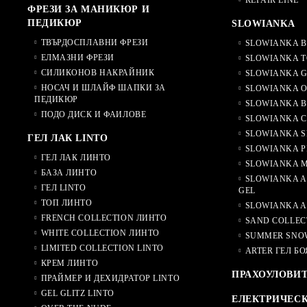
REPAIR LINE
ФРЕЗИ ЗА МАНИКЮР И
ПЕДИКЮР
SLOWIANKA
ТВЪРДОСПЛАВНИ ФРЕЗИ
SLOWIANKA B
ЕЛМАЗНИ ФРЕЗИ
SLOWIANKA T
СИЛИКОНОВ НАКРАЙНИК
SLOWIANKA G
НОСАЧ И ШЛАЙФ ШАПКИ ЗА
SLOWIANKA O
ПЕДИКЮР
SLOWIANKA B
ПОДО ДИСК И ФАИЛОВЕ
SLOWIANKA 
SLOWIANKA S
ГЕЛ ЛАК LINTO
SLOWIANKA P
ГЕЛ ЛАК ЛИНТО
SLOWIANKA M
БАЗА ЛИНТО
SLOWIANKA A
ГЕЛ LINTO
GEL
ТОП ЛИНТО
SLOWIANKA A
FRENCH COLLECTION ЛИНТО
SAND COLLEC
WHITE COLLECTION ЛИНТО
SUMMER SNO
LIMITED COLLECTION LINTO
ARTER ГЕЛ БО
КРЕМ ЛИНТО
ПРАХОУЛОВИ
ПРАЙМЕР И ДЕХИДРАТОР LINTO
GEL GLITZ LINTO
ЕЛЕКТРИЧЕС