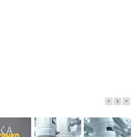
«
»
1