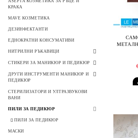
ASEPTA КОЗМЕТИКА ЗА РЪЦЕ И
REPAIR LINE
SAND COLLECTION
КРАКА
SUMMER SNOW COLLECTION
MAVE КОЗМЕТИКА
ARTER ГЕЛ БОЯ
ДЕЗИНФЕКТАНТИ
САМ
ЕДНОКРАТНИ КОНСУМАТИВИ
МЕТАЛН
НИТРИЛНИ РЪКАВИЦИ
НИТРИЛНИ РЪКАВИЦИ
СТИКЕРИ ЗА МАНИКЮР И ПЕДИКЮР
IBDI NAILS
ДРУГИ ИНСТРУМЕНТИ МАНИКЮР И
ПЕДИКЮР
LAQUE STIKERS
ДРУГИ ИНСТРУМЕНТИ МАНИКЮР
СТЕРИЛИЗАТОРИ И УЛТРАЗВУКОВИ
СТИКЕРИ ЗИМА
И ПЕДИКЮР
ВАНИ
СТИКЕРИ ПРОЛЕТ/ ЛЯТО
ПИЛИ ЗА ПЕДИКЮР
СТИКЕРИ ЕСЕН
ПИЛИ ЗА ПЕДИКЮР
3D СТИКЕРИ
МАСКИ