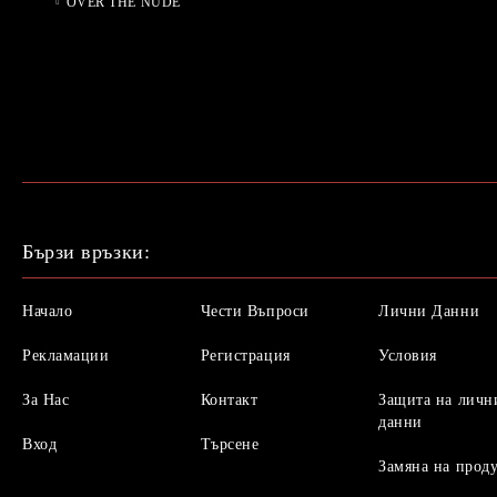
OVER THE NUDE
Бързи връзки:
Начало
Чести Въпроси
Лични Данни
Рекламации
Регистрация
Условия
За Нас
Контакт
Защита на личн
данни
Вход
Търсене
Замяна на прод